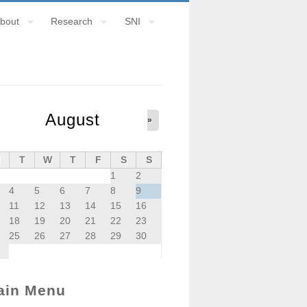
bout
Research
SNI
August
»
M
T
W
T
F
S
S
1
2
4
5
6
7
8
9
11
12
13
14
15
16
18
19
20
21
22
23
25
26
27
28
29
30
ain Menu