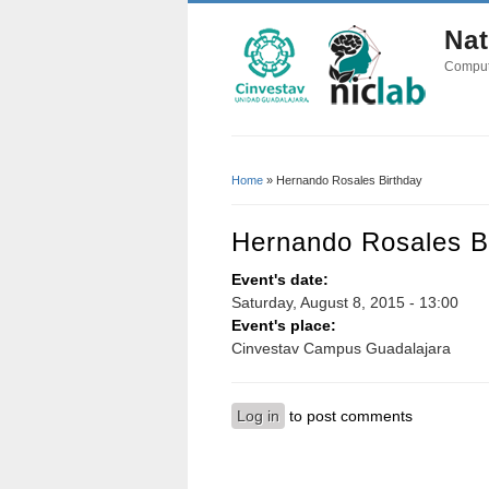
Nat
Comput
Home
» Hernando Rosales Birthday
You Are Here
Hernando Rosales B
Event's date:
Saturday, August 8, 2015 - 13:00
Event's place:
Cinvestav Campus Guadalajara
Log in
to post comments