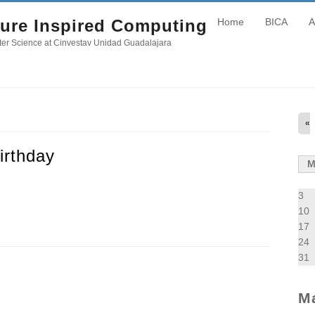
ure Inspired Computing
Home
BICA
A
er Science at Cinvestav Unidad Guadalajara
«
irthday
3
10
17
24
31
M