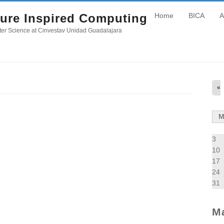
ure Inspired Computing
Home
BICA
A
er Science at Cinvestav Unidad Guadalajara
«
3
10
17
24
31
M