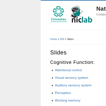
Nat
Comput
Home
»
SNI
» Slides
You Are Here
Slides
Cognitive Function:
Attentional control
Visual sensory system
Auditory sensory system
Perception
Working memory