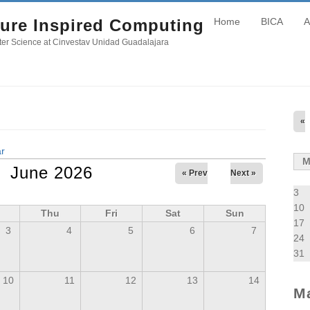
ure Inspired Computing
Home
BICA
A
er Science at Cinvestav Unidad Guadalajara
«
r
June 2026
« Prev
Next »
3
10
Thu
Fri
Sat
Sun
17
3
4
5
6
7
24
31
10
11
12
13
14
M