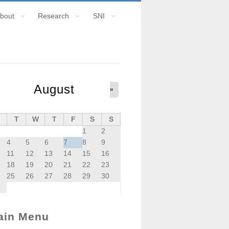
bout
Research
SNI
August
»
M
T
W
T
F
S
S
1
2
4
5
6
7
8
9
11
12
13
14
15
16
18
19
20
21
22
23
25
26
27
28
29
30
ain Menu