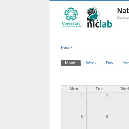
Nat
Comput
Home
»
You Are Here
Month
(active tab)
Week
Day
Yea
Primary Tabs
Mon
Tue
Wed
1
2
8
9