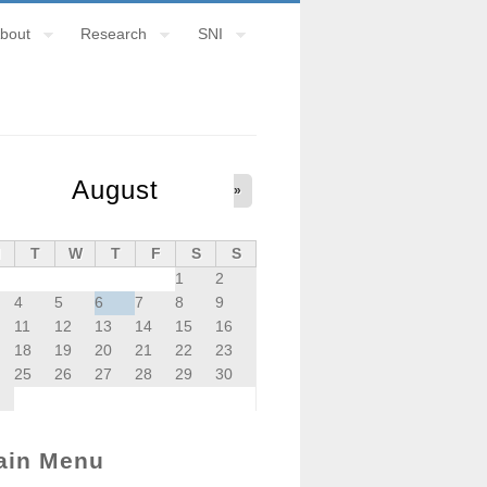
bout
Research
SNI
August
»
M
T
W
T
F
S
S
1
2
4
5
6
7
8
9
11
12
13
14
15
16
18
19
20
21
22
23
25
26
27
28
29
30
ain Menu