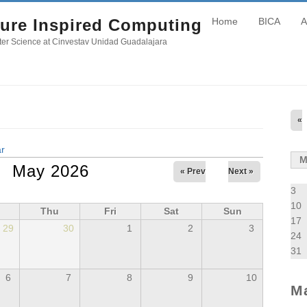
ure Inspired Computing
Home
BICA
A
er Science at Cinvestav Unidad Guadalajara
«
r
May 2026
« Prev
Next »
3
10
Thu
Fri
Sat
Sun
17
29
30
1
2
3
24
31
6
7
8
9
10
M