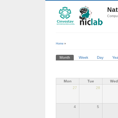
Nat
Comput
Home
»
You Are Here
Month
(active tab)
Week
Day
Yea
Primary Tabs
Mon
Tue
Wed
27
28
4
5